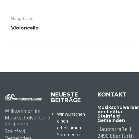
Hauptfächer
Violoncello
NEUESTE
KONTAKT
BEITRÄGE
Musikschulverba
Willkommen im
der Leitha-
Wir wünschen
Steinfeld
Musikschulverband
Gemeinden
einen
der Leitha-
erholsamen
Hauptstraße 1
Steinfeld
Sommer mit
2490 Ebenfurth
Gemeinden.