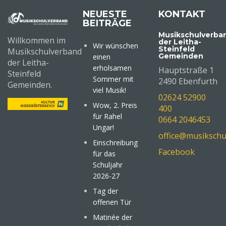
NEUESTE
KONTAKT
BEITRÄGE
Musikschulverba
Willkommen im
der Leitha-
Wir wünschen
Steinfeld
Musikschulverband
Gemeinden
einen
der Leitha-
erholsamen
Hauptstraße 1
Steinfeld
Sommer mit
2490 Ebenfurth
Gemeinden.
viel Musik!
02624 52900
Wow, 2. Preis
400
für Rahel
0664 2046453
Ungar!
office@musikschu
Einschreibung
Facebook
für das
Schuljahr
2026-27
Tag der
offenen Tür
Matinée der