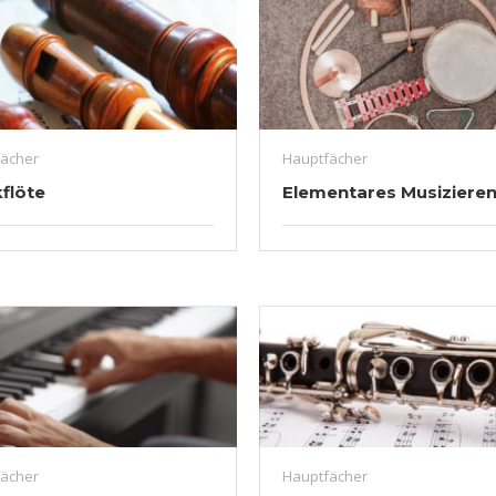
ächer
Hauptfächer
flöte
Elementares Musiziere
ächer
Hauptfächer