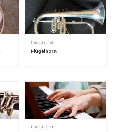
Hauptfächer
n
Flügelhorn
Hauptfächer