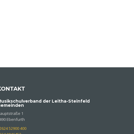
KONTAKT
usikschulverband der Leitha-Steinfeld
Gemeinden
auptstraße 1
490 Ebenfurth
2624 52900 400