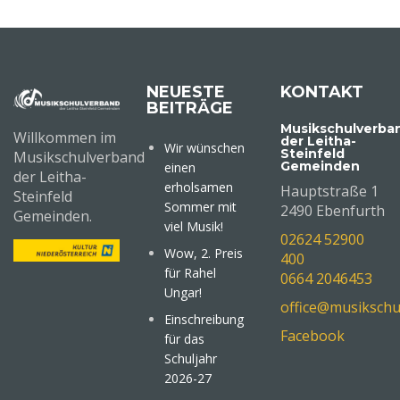
NEUESTE
KONTAKT
BEITRÄGE
Musikschulverba
Willkommen im
der Leitha-
Wir wünschen
Steinfeld
Musikschulverband
Gemeinden
einen
der Leitha-
erholsamen
Hauptstraße 1
Steinfeld
Sommer mit
2490 Ebenfurth
Gemeinden.
viel Musik!
02624 52900
Wow, 2. Preis
400
für Rahel
0664 2046453
Ungar!
office@musikschu
Einschreibung
Facebook
für das
Schuljahr
2026-27