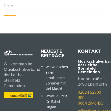
Share:
NEUESTE
KONTAKT
BEITRÄGE
Musikschulverba
Willkommen im
der Leitha-
Wir wünschen
Steinfeld
Musikschulverband
Gemeinden
einen
der Leitha-
erholsamen
Hauptstraße 1
Steinfeld
Sommer mit
2490 Ebenfurth
Gemeinden.
viel Musik!
02624 52900
Wow, 2. Preis
400
für Rahel
0664 2046453
Ungar!