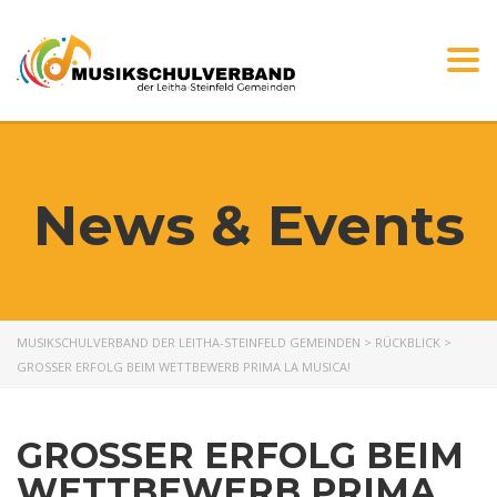
Togg
navi
News & Events
MUSIKSCHULVERBAND DER LEITHA-STEINFELD GEMEINDEN
>
RÜCKBLICK
>
GROSSER ERFOLG BEIM WETTBEWERB PRIMA LA MUSICA!
GROSSER ERFOLG BEIM W
ETTBEWERB PRIMA L