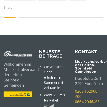
Share:
NEUESTE
KONTAKT
BEITRÄGE
Musikschulverba
Willkommen im
der Leitha-
Wir wünschen
Steinfeld
Musikschulverband
Gemeinden
einen
der Leitha-
erholsamen
Hauptstraße 1
Steinfeld
Sommer mit
2490 Ebenfurth
Gemeinden.
viel Musik!
02624 52900
Wow, 2. Preis
400
für Rahel
0664 2046453
Ungar!