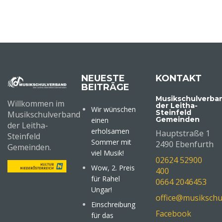
NEUESTE
KONTAKT
BEITRÄGE
Musikschulverba
Willkommen im
der Leitha-
Wir wünschen
Steinfeld
Musikschulverband
Gemeinden
einen
der Leitha-
erholsamen
Hauptstraße 1
Steinfeld
Sommer mit
2490 Ebenfurth
Gemeinden.
viel Musik!
02624 52900
Wow, 2. Preis
400
für Rahel
0664 2046453
Ungar!
office@musikschu
Einschreibung
Facebook
für das