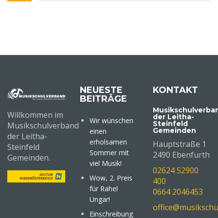
NEUESTE
KONTAKT
BEITRÄGE
Musikschulverba
Willkommen im
der Leitha-
Wir wünschen
Steinfeld
Musikschulverband
Gemeinden
einen
der Leitha-
erholsamen
Hauptstraße 1
Steinfeld
Sommer mit
2490 Ebenfurth
Gemeinden.
viel Musik!
02624 52900
Wow, 2. Preis
400
für Rahel
0664 2046453
Ungar!
office@musikschu
Einschreibung