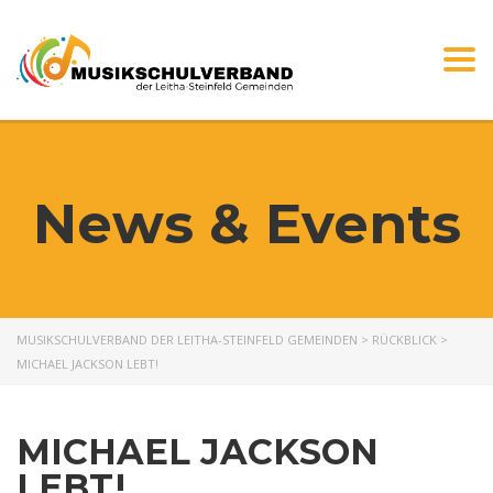
Togg
navi
News & Events
MUSIKSCHULVERBAND DER LEITHA-STEINFELD GEMEINDEN
>
RÜCKBLICK
>
MICHAEL JACKSON LEBT!
MICHAEL JACKSON
LEBT!