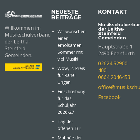
NEUESTE
KONTAKT
BEITRÄGE
Musikschulverba
Willkommen im
der Leitha-
Wir wünschen
Steinfeld
Musikschulverband
Gemeinden
einen
der Leitha-
erholsamen
Hauptstraße 1
Steinfeld
Sommer mit
2490 Ebenfurth
Gemeinden.
viel Musik!
02624 52900
Wow, 2. Preis
400
für Rahel
0664 2046453
Ungar!
office@musikschu
Einschreibung
Facebook
für das
Schuljahr
2026-27
Tag der
offenen Tür
Matinée der