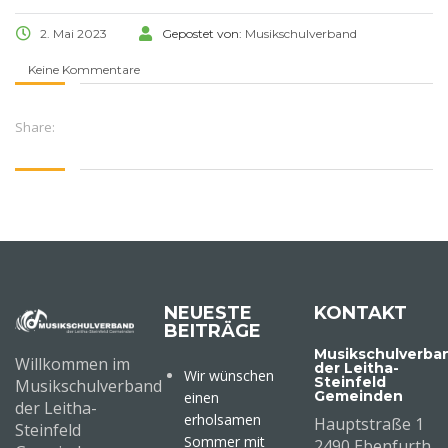
2. Mai 2023
Gepostet von:
Musikschulverband
Keine Kommentare
Share:
NEUESTE
KONTAKT
BEITRÄGE
Musikschulverba
Willkommen im
der Leitha-
Wir wünschen
Steinfeld
Musikschulverband
Gemeinden
einen
der Leitha-
erholsamen
Hauptstraße 1
Steinfeld
Sommer mit
2490 Ebenfurth