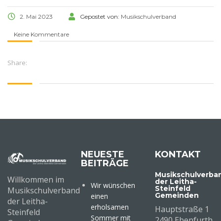
2. Mai 2023
Gepostet von:
Musikschulverband
Keine Kommentare
Share:
NEUESTE
KONTAKT
BEITRÄGE
Musikschulverba
Willkommen im
der Leitha-
Wir wünschen
Steinfeld
Musikschulverband
Gemeinden
einen
der Leitha-
erholsamen
Hauptstraße 1
Steinfeld
Sommer mit
2490 Ebenfurth