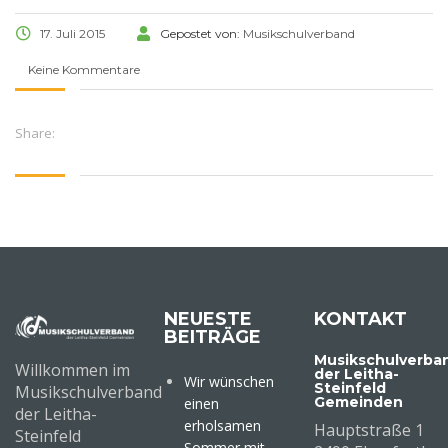
17. Juli 2015
Gepostet von:
Musikschulverband
Keine Kommentare
Share:
NEUESTE
KONTAKT
BEITRÄGE
Musikschulverba
Willkommen im
der Leitha-
Wir wünschen
Steinfeld
Musikschulverband
Gemeinden
einen
der Leitha-
erholsamen
Hauptstraße 1
Steinfeld
Sommer mit