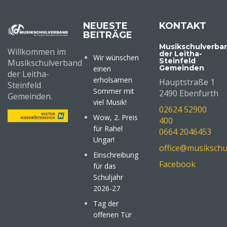
NEUESTE
KONTAKT
BEITRÄGE
Musikschulverba
Willkommen im
der Leitha-
Wir wünschen
Steinfeld
Musikschulverband
Gemeinden
einen
der Leitha-
erholsamen
Hauptstraße 1
Steinfeld
Sommer mit
2490 Ebenfurth
Gemeinden.
viel Musik!
02624 52900
Wow, 2. Preis
400
für Rahel
0664 2046453
Ungar!
office@musikschu
Einschreibung
Facebook
für das
Schuljahr
2026-27
Tag der
offenen Tür