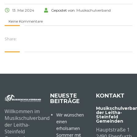
13. Mai 2024
Gepostet von:
Musikschulverband
Keine Kommentare
Share:
NEUESTE
KONTAKT
BEITRÄGE
Musikschulverba
Willkommen im
der Leitha-
Wir wünschen
Steinfeld
Musikschulverband
Gemeinden
einen
der Leitha-
erholsamen
Hauptstraße 1
Steinfeld
Sommer mit
2490 Ebenfurth