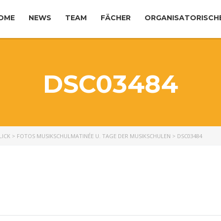
OME
NEWS
TEAM
FÄCHER
ORGANISATORISCH
DSC03484
LICK
>
FOTOS MUSIKSCHULMATINÉE U. TAGE DER MUSIKSCHULEN
>
DSC03484