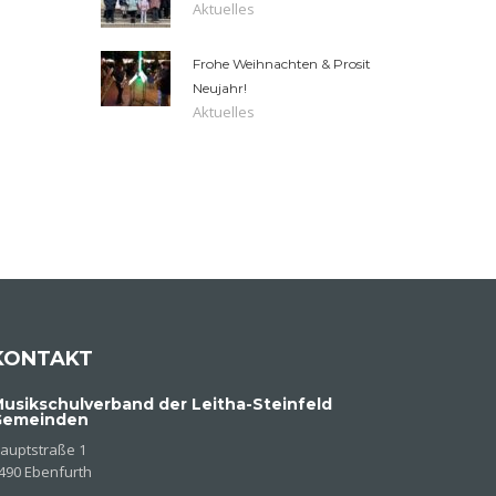
Aktuelles
Frohe Weihnachten & Prosit
Neujahr!
Aktuelles
KONTAKT
usikschulverband der Leitha-Steinfeld
Gemeinden
auptstraße 1
490 Ebenfurth