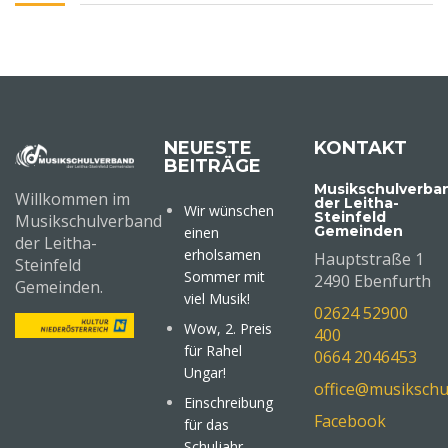
NEUESTE
KONTAKT
BEITRÄGE
Musikschulverba
Willkommen im
der Leitha-
Wir wünschen
Steinfeld
Musikschulverband
Gemeinden
einen
der Leitha-
erholsamen
Hauptstraße 1
Steinfeld
Sommer mit
2490 Ebenfurth
Gemeinden.
viel Musik!
02624 52900
Wow, 2. Preis
400
für Rahel
0664 2046453
Ungar!
office@musikschu
Einschreibung
Facebook
für das
Schuljahr