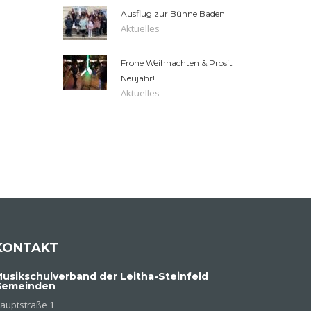
Ausflug zur Bühne Baden
Aktuelles
Frohe Weihnachten & Prosit
Neujahr!
Aktuelles
KONTAKT
usikschulverband der Leitha-Steinfeld
Gemeinden
auptstraße 1