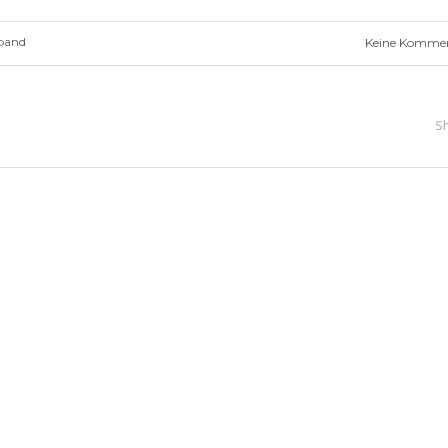
band
Keine Komme
S