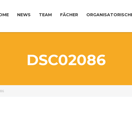
OME
NEWS
TEAM
FÄCHER
ORGANISATORISCH
DSC02086
086